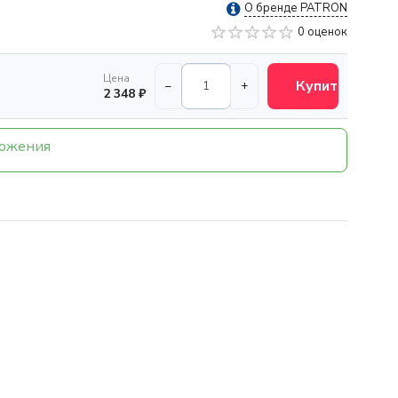
О бренде PATRON
0 оценок
Цена
Купить
–
+
2 348 ₽
ложения