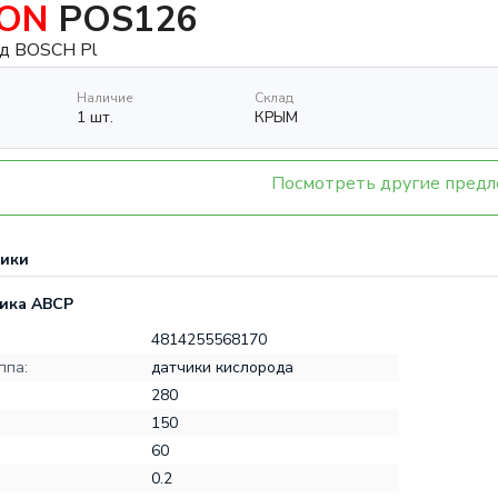
RON
POS126
д BOSCH Pl
Наличие
Склад
1 шт.
КРЫМ
Посмотреть другие пред
тики
ика ABCP
4814255568170
ппа:
датчики кислорода
280
150
60
0.2