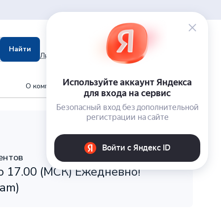
0
Корзина
Найти
0,00
₽
Личный кабинет
Гараж
О компании
Запись в сервис
ентов
о 17.00 (МСК) Ежедневно!
ram)