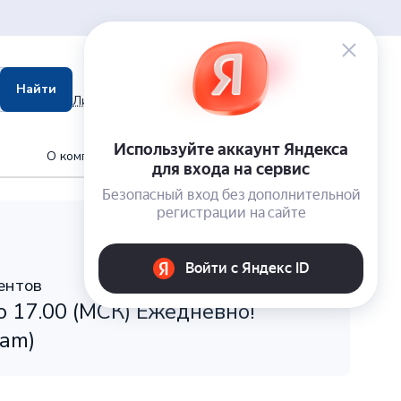
0
Корзина
Найти
0,00
₽
Личный кабинет
Гараж
О компании
Запись в сервис
ентов
о 17.00 (МСК) Ежедневно!
ram)